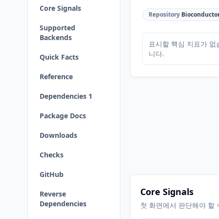
Core Signals
Repository
Bioconducto
Supported
Backends
표시할 핵심 지표가 없
니다.
Quick Facts
Reference
Dependencies 1
Package Docs
Downloads
Checks
GitHub
Core Signals
Reverse
Dependencies
첫 화면에서 판단해야 할 