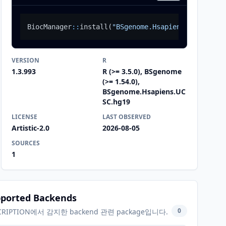
BiocManager
::
install
(
"BSgenome.Hsapiens.UCSC.hg19
VERSION
R
1.3.993
R (>= 3.5.0), BSgenome
(>= 1.54.0),
BSgenome.Hsapiens.UC
SC.hg19
LICENSE
LAST OBSERVED
Artistic-2.0
2026-08-05
SOURCES
1
ported Backends
0
CRIPTION에서 감지한 backend 관련 package입니다.