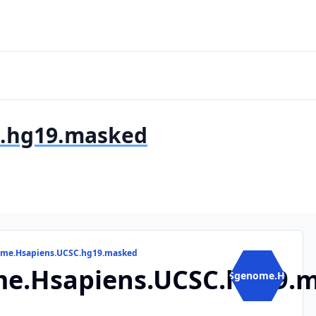
.hg19.masked
ome.Hsapiens.UCSC.hg19.masked
e.Hsapiens.UCSC.hg19.
BSgenome.H...