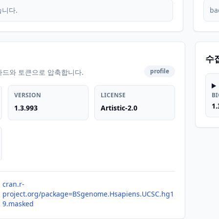
습니다.
ba
수
profile
카드와 토큰으로 압축합니다.
VERSION
LICENSE
B
1.
1.3.993
Artistic-2.0
cran.r-
project.org/package=BSgenome.Hsapiens.UCSC.hg1
9.masked