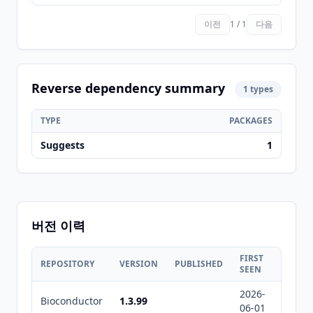
이전
1 / 1
다음
Reverse dependency summary
1 types
TYPE
PACKAGES
Suggests
1
버전 이력
FIRST
LAST
REPOSITORY
VERSION
PUBLISHED
SEEN
SEEN
2026-
2026-
Bioconductor
1.3.99
06-01
08-08