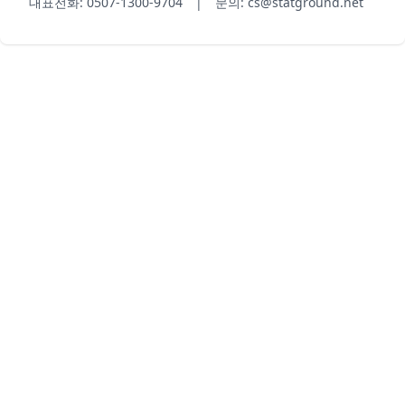
대표전화: 0507-1300-9704 | 문의: cs@statground.net