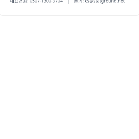
대표전화: 0507-1300-9704 | 문의: cs@statground.net