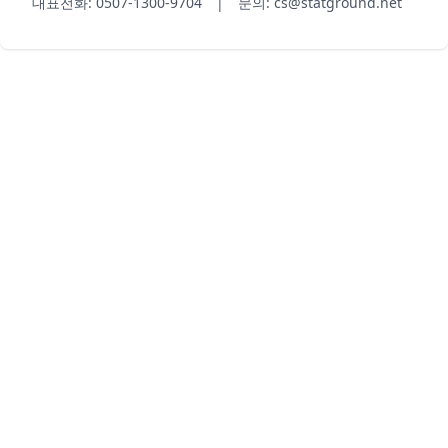
대표전화: 0507-1300-9704 | 문의: cs@statground.net