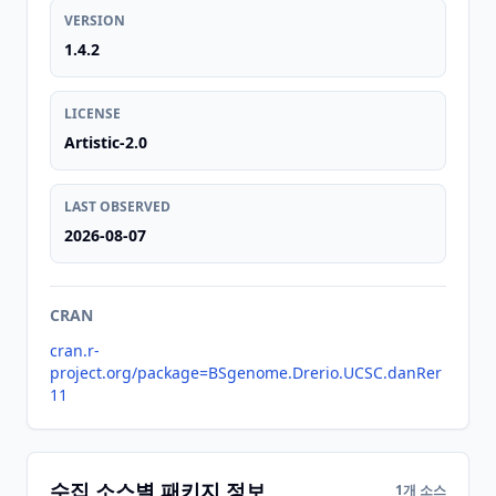
VERSION
1.4.2
LICENSE
Artistic-2.0
LAST OBSERVED
2026-08-07
CRAN
cran.r-
project.org/package=BSgenome.Drerio.UCSC.danRer
11
수집 소스별 패키지 정보
1개 소스