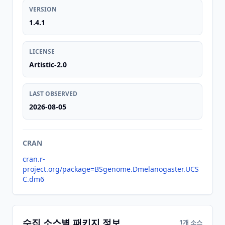
VERSION
1.4.1
LICENSE
Artistic-2.0
LAST OBSERVED
2026-08-05
CRAN
cran.r-
project.org/package=BSgenome.Dmelanogaster.UCS
C.dm6
수집 소스별 패키지 정보
1개 소스