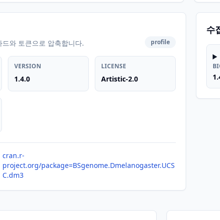
수
profile
카드와 토큰으로 압축합니다.
VERSION
LICENSE
B
1.
1.4.0
Artistic-2.0
cran.r-
project.org/package=BSgenome.Dmelanogaster.UCS
C.dm3