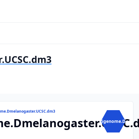
r.UCSC.dm3
nome.Dmelanogaster.UCSC.dm3
e.Dmelanogaster.UCSC.
BSgenome.D...