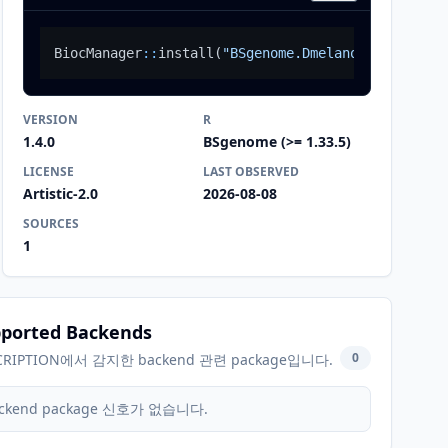
BiocManager
::
install
(
"BSgenome.Dmelanogaster.UCSC
VERSION
R
1.4.0
BSgenome (>= 1.33.5)
LICENSE
LAST OBSERVED
Artistic-2.0
2026-08-08
SOURCES
1
ported Backends
0
CRIPTION에서 감지한 backend 관련 package입니다.
ckend package 신호가 없습니다.