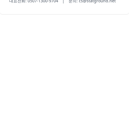
대표전화: 0507-1300-9704 | 문의: cs@statground.net