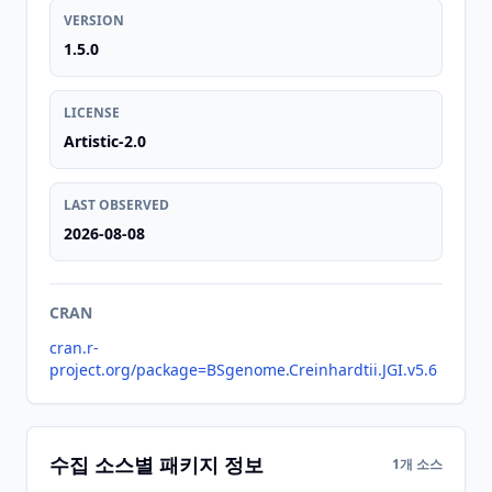
VERSION
1.5.0
LICENSE
Artistic-2.0
LAST OBSERVED
2026-08-08
CRAN
cran.r-
project.org/package=BSgenome.Creinhardtii.JGI.v5.6
수집 소스별 패키지 정보
1개 소스