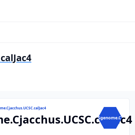
calJac4
me.Cjacchus.UCSC.calJac4
e.Cjacchus.UCSC.calJac4
BSgenome.C...