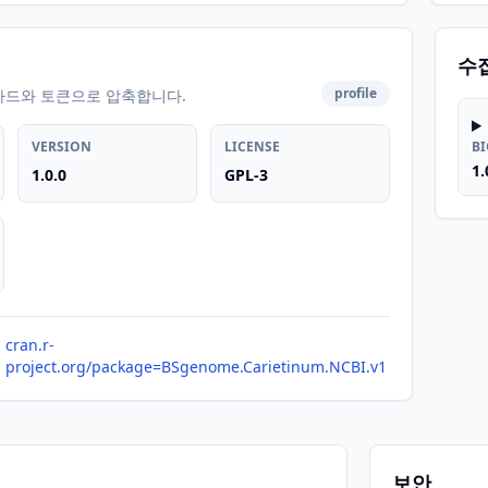
수
profile
카드와 토큰으로 압축합니다.
VERSION
LICENSE
B
1.
1.0.0
GPL-3
cran.r-
project.org/package=BSgenome.Carietinum.NCBI.v1
보안