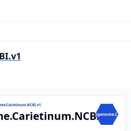
BI.v1
ome.Carietinum.NCBI.v1
e.Carietinum.NCBI.v1
BSgenome.C...