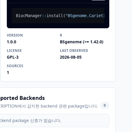
BiocManager
::
install
(
"BSgenome.Carietinum.NCBI.v1
VERSION
R
1.0.0
BSgenome (>= 1.42.0)
LICENSE
LAST OBSERVED
GPL-3
2026-08-05
SOURCES
1
ported Backends
0
CRIPTION에서 감지한 backend 관련 package입니다.
ckend package 신호가 없습니다.