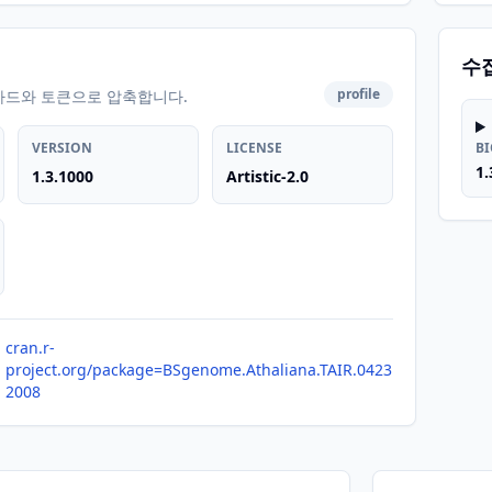
수
profile
카드와 토큰으로 압축합니다.
VERSION
LICENSE
B
1.
1.3.1000
Artistic-2.0
cran.r-
project.org/package=BSgenome.Athaliana.TAIR.0423
2008