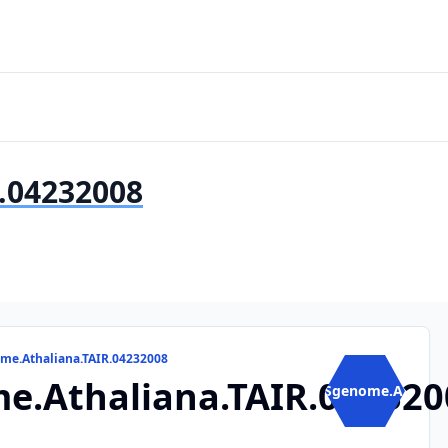
.04232008
me.Athaliana.TAIR.04232008
e.Athaliana.TAIR.042320
BSgenome.A...