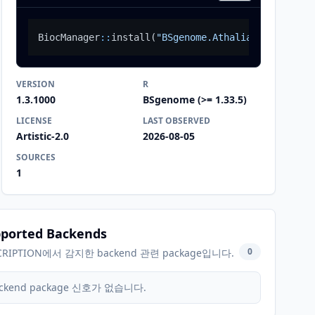
BiocManager
::
install
(
"BSgenome.Athaliana.TAIR.042
VERSION
R
1.3.1000
BSgenome (>= 1.33.5)
LICENSE
LAST OBSERVED
Artistic-2.0
2026-08-05
SOURCES
1
ported Backends
0
CRIPTION에서 감지한 backend 관련 package입니다.
ckend package 신호가 없습니다.