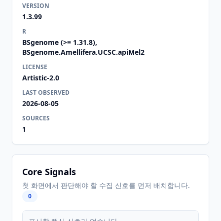
VERSION
1.3.99
R
BSgenome (>= 1.31.8),
BSgenome.Amellifera.UCSC.apiMel2
LICENSE
Artistic-2.0
LAST OBSERVED
2026-08-05
SOURCES
1
Core Signals
첫 화면에서 판단해야 할 수집 신호를 먼저 배치합니다.
0