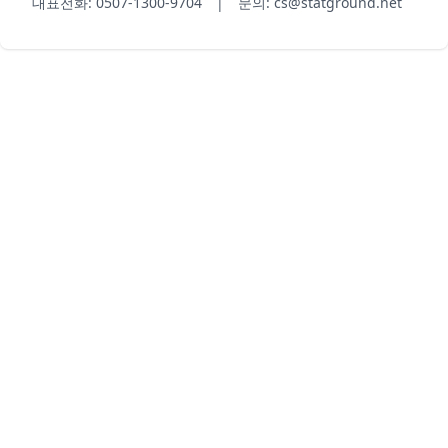
대표전화: 0507-1300-9704 | 문의: cs@statground.net