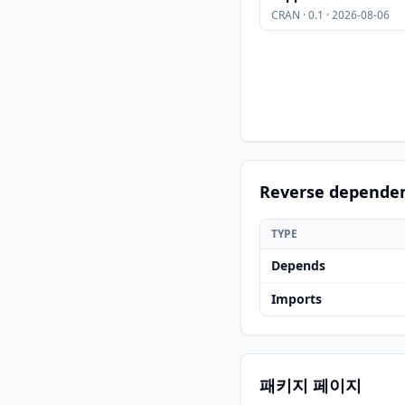
CRAN · 0.1 · 2026-08-06
Reverse depende
TYPE
Depends
Imports
패키지 페이지