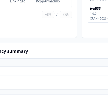
LinkingTo
RcppArmadillo
ivaBSS
1.0.0
이전
1 / 1
다음
CRAN · 2026-
ncy summary