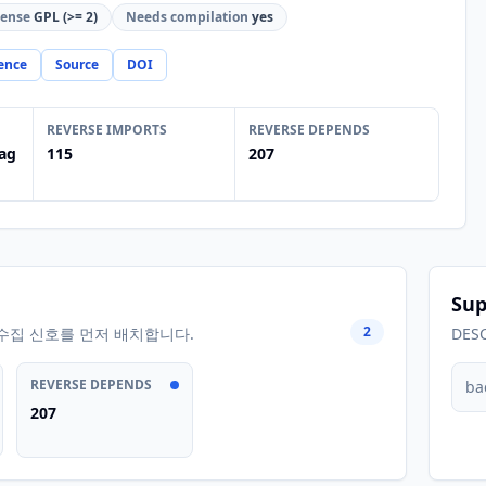
cense
GPL (>= 2)
Needs compilation
yes
ence
Source
DOI
REVERSE IMPORTS
REVERSE DEPENDS
ag
115
207
Sup
2
수집 신호를 먼저 배치합니다.
DES
REVERSE DEPENDS
ba
207