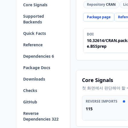
Core Signals
Repository
CRAN
Li
Supported
Package page
Refer
Backends
Quick Facts
DOI
10.32614/CRAN.pack
Reference
e.BSSprep
Dependencies 6
Package Docs
Downloads
Core Signals
첫 화면에서 판단해야 할 
Checks
REVERSE IMPORTS
GitHub
115
Reverse
Dependencies 322