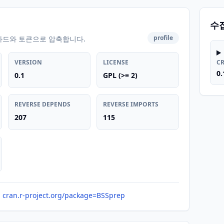
수
profile
카드와 토큰으로 압축합니다.
VERSION
LICENSE
C
0.
0.1
GPL (>= 2)
REVERSE DEPENDS
REVERSE IMPORTS
207
115
cran.r-project.org/package=BSSprep