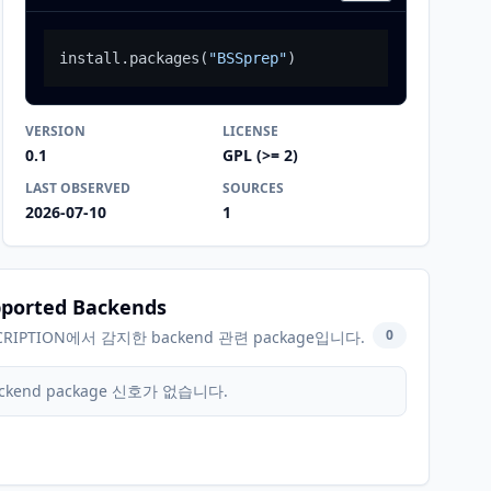
install.packages
(
"BSSprep"
)
VERSION
LICENSE
0.1
GPL (>= 2)
LAST OBSERVED
SOURCES
2026-07-10
1
ported Backends
0
CRIPTION에서 감지한 backend 관련 package입니다.
ckend package 신호가 없습니다.