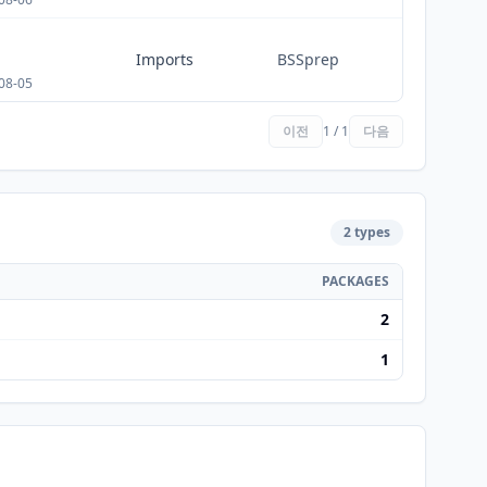
Imports
BSSprep
08-05
이전
1 / 1
다음
2 types
PACKAGES
2
1