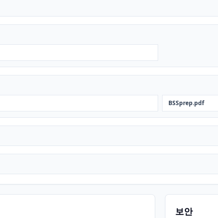
BSSprep.pdf
보안