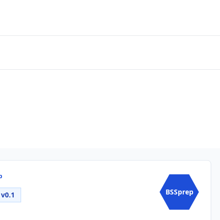
p
BSSprep
v0.1