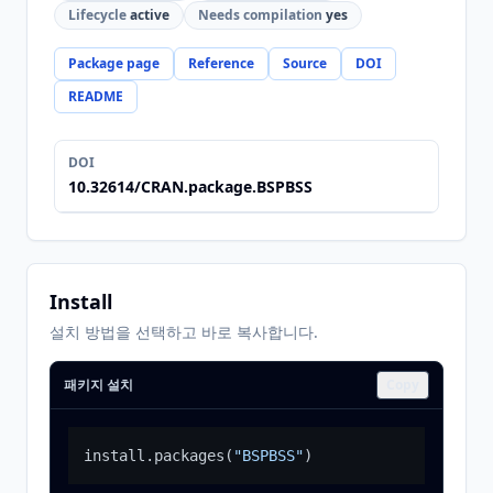
Lifecycle
active
Needs compilation
yes
Package page
Reference
Source
DOI
README
DOI
10.32614/CRAN.package.BSPBSS
Install
설치 방법을 선택하고 바로 복사합니다.
패키지 설치
Copy
install.packages
(
"BSPBSS"
)