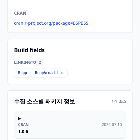
CRAN
cran.r-project.org/package=BSPBSS
Build fields
LINKINGTO
2
Rcpp
RcppArmadillo
수집 소스별 패키지 정보
1개 소스
CRAN
2026-07-10
1.0.6