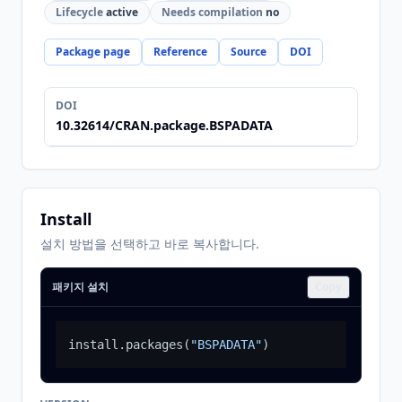
Lifecycle
active
Needs compilation
no
Package page
Reference
Source
DOI
DOI
10.32614/CRAN.package.BSPADATA
Install
설치 방법을 선택하고 바로 복사합니다.
패키지 설치
Copy
install.packages
(
"BSPADATA"
)