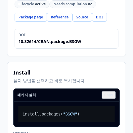
Lifecycle
active
Needs compilation
no
Package page
Reference
Source
DOI
DOI
10.32614/CRAN.package.BSGW
Install
설치 방법을 선택하고 바로 복사합니다.
패키지 설치
Copy
install.packages
(
"BSGW"
)