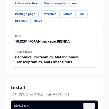
Lifecycle
active
Needs compilation
no
Package page
Reference
Source
DOI
README
NEWS
DOI
10.32614/CRAN.package.BRINDA
TASK VIEWS
Genomics, Proteomics, Metabolomics,
Transcriptomics, and Other Omics
Install
설치 방법을 선택하고 바로 복사합니다.
패키지 설치
Copy