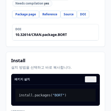
Needs compilation
yes
Package page
Reference
Source
DOI
DOI
10.32614/CRAN.package.BORT
Install
설치 방법을 선택하고 바로 복사합니다.
패키지 설치
Copy
install.packages
(
"BORT"
)