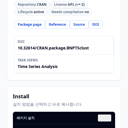
Repository
CRAN
License
GPL (>= 2)
Lifecycle
active
Needs compilation
no
Package page
Reference
Source
DOI
DOI
10.32614/CRAN.package.BNPTSclust
TASK VIEWS
Time Series Analysis
Install
설치 방법을 선택하고 바로 복사합니다.
패키지 설치
Copy