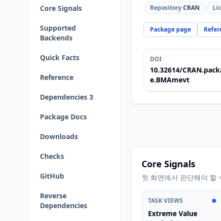
Core Signals
Repository
CRAN
Li
Supported
Package page
Refer
Backends
Quick Facts
DOI
10.32614/CRAN.pack
Reference
e.BMAmevt
Dependencies 3
Package Docs
Downloads
Checks
Core Signals
GitHub
첫 화면에서 판단해야 할 
Reverse
TASK VIEWS
Dependencies
Extreme Value