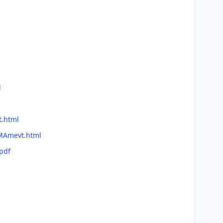
l
t.html
BMAmevt.html
pdf