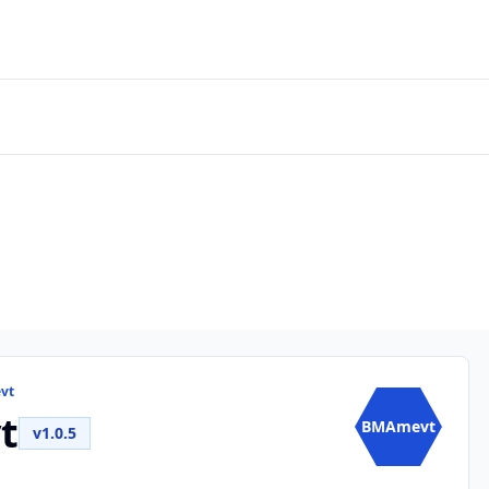
vt
t
BMAmevt
v1.0.5