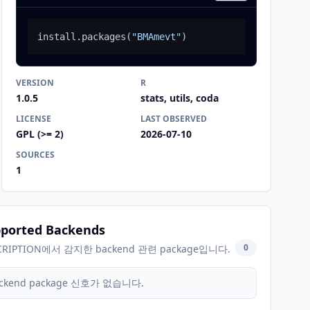
install.packages
(
"BMAmevt"
)
VERSION
R
1.0.5
stats, utils, coda
LICENSE
LAST OBSERVED
GPL (>= 2)
2026-07-10
SOURCES
1
ported Backends
0
CRIPTION에서 감지한 backend 관련 package입니다.
ckend package 신호가 없습니다.