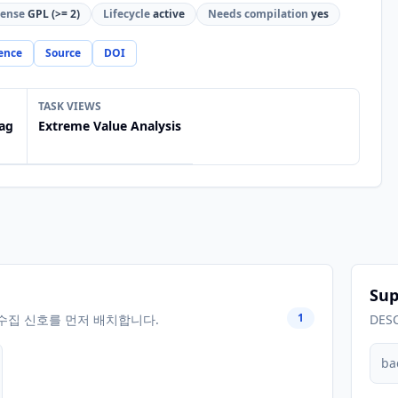
cense
GPL (>= 2)
Lifecycle
active
Needs compilation
yes
ence
Source
DOI
TASK VIEWS
ag
Extreme Value Analysis
Sup
1
수집 신호를 먼저 배치합니다.
DES
ba