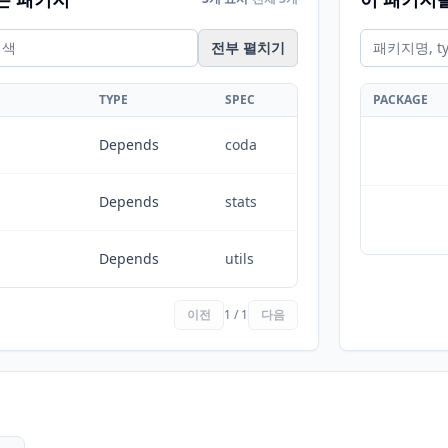
전부 펼치기
TYPE
SPEC
PACKAGE
Depends
coda
Depends
stats
Depends
utils
이전
1 / 1
다음