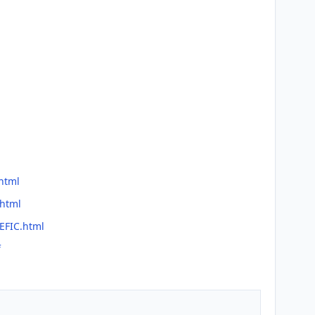
.html
.html
EFIC.html
f