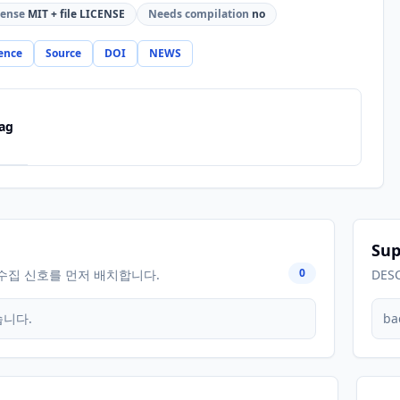
cense
MIT + file LICENSE
Needs compilation
no
ence
Source
DOI
NEWS
ag
Sup
0
수집 신호를 먼저 배치합니다.
DES
습니다.
ba