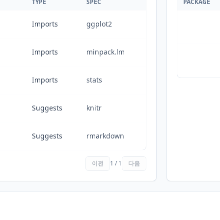
TYPE
SPEC
PACKAGE
Imports
ggplot2
Imports
minpack.lm
Imports
stats
Suggests
knitr
Suggests
rmarkdown
이전
1 / 1
다음