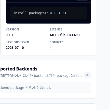
install.packages
(
"BIOEFIC"
)
VERSION
LICENSE
0.1.1
MIT + file LICENSE
LAST OBSERVED
SOURCES
2026-07-10
1
ported Backends
0
CRIPTION에서 감지한 backend 관련 package입니다.
ckend package 신호가 없습니다.