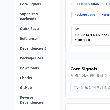
Core Signals
Repository
CRAN
Li
Supported
Package page
Refer
Backends
Quick Facts
DOI
10.32614/CRAN.pack
Reference
e.BIOEFIC
Dependencies 5
Package Docs
Downloads
Core Signals
첫 화면에서 판단해야 할 
Checks
GitHub
표시할 핵심 신호가 없
Reverse
Dependencies