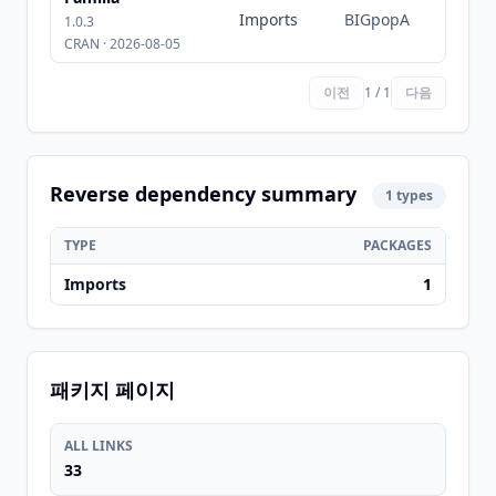
Imports
BIGpopA
1.0.3
CRAN · 2026-08-05
이전
1 / 1
다음
Reverse dependency summary
1 types
TYPE
PACKAGES
Imports
1
패키지 페이지
ALL LINKS
33