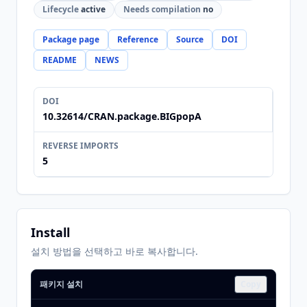
Lifecycle
active
Needs compilation
no
Package page
Reference
Source
DOI
README
NEWS
DOI
10.32614/CRAN.package.BIGpopA
REVERSE IMPORTS
5
Install
설치 방법을 선택하고 바로 복사합니다.
패키지 설치
Copy