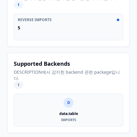
1
REVERSE IMPORTS
5
Supported Backends
DESCRIPTION에서 감지한 backend 관련 package입니
다.
1
D
data.table
IMPORTS