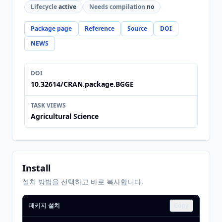
Lifecycle
active
Needs compilation
no
Package page
Reference
Source
DOI
NEWS
DOI
10.32614/CRAN.package.BGGE
TASK VIEWS
Agricultural Science
Install
설치 방법을 선택하고 바로 복사합니다.
패키지 설치
Copy