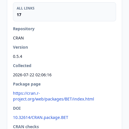
ALL LINKS
17
Repository
CRAN
Version
0.5.4
Collected
2026-07-22 02:06:16
Package page
https://cran.r-
project.org/web/packages/BET/index.html
DOI
10.32614/CRAN.package.BET
CRAN checks