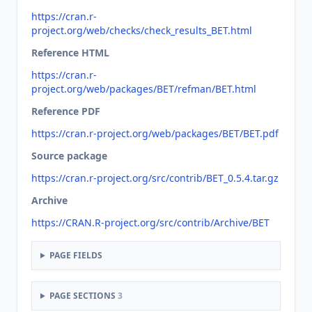
https://cran.r-
project.org/web/checks/check_results_BET.html
Reference HTML
https://cran.r-
project.org/web/packages/BET/refman/BET.html
Reference PDF
https://cran.r-project.org/web/packages/BET/BET.pdf
Source package
https://cran.r-project.org/src/contrib/BET_0.5.4.tar.gz
Archive
https://CRAN.R-project.org/src/contrib/Archive/BET
PAGE FIELDS
PAGE SECTIONS
3