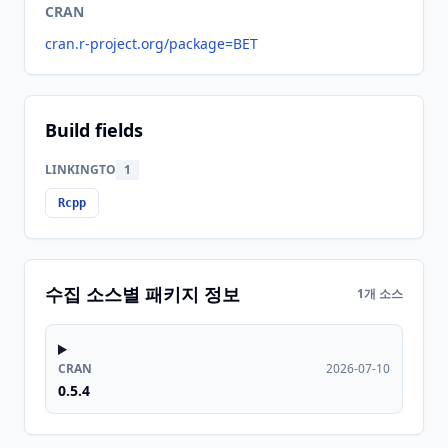
CRAN
cran.r-project.org/package=BET
Build fields
LINKINGTO
1
Rcpp
수집 소스별 패키지 정보
1개 소스
CRAN
2026-07-10
0.5.4