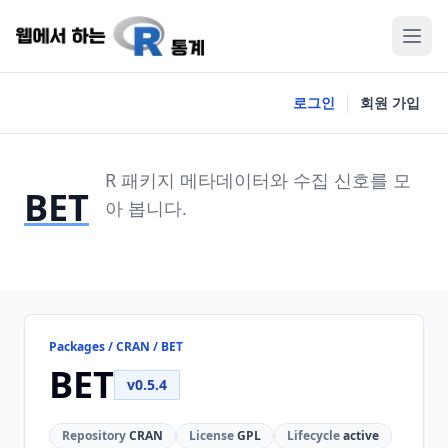
로그인
회원 가입
R 패키지 메타데이터와 수집 신호를 모
BET
아 봅니다.
Packages / CRAN / BET
BET
v0.5.4
Repository
CRAN
License
GPL
Lifecycle
active