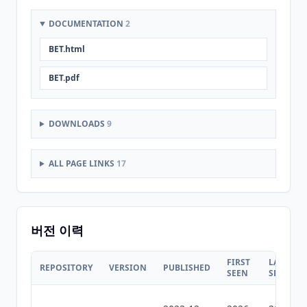
DOCUMENTATION
2
BET.html
BET.pdf
DOWNLOADS
9
ALL PAGE LINKS
17
버전 이력
FIRST
LAST
REPOSITORY
VERSION
PUBLISHED
SEEN
SEEN