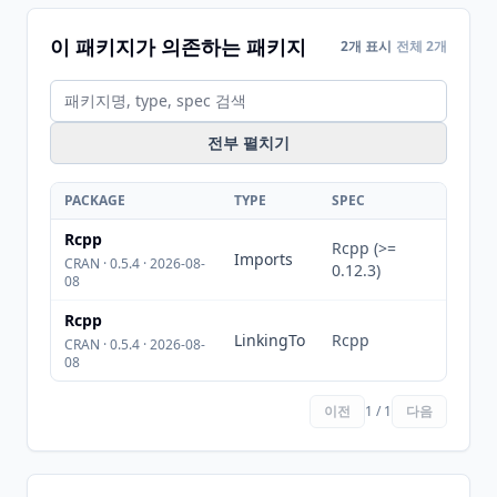
이 패키지가 의존하는 패키지
2개 표시
전체 2개
전부 펼치기
PACKAGE
TYPE
SPEC
Rcpp
Rcpp (>=
Imports
CRAN · 0.5.4 · 2026-08-
0.12.3)
08
Rcpp
LinkingTo
Rcpp
CRAN · 0.5.4 · 2026-08-
08
이전
1 / 1
다음