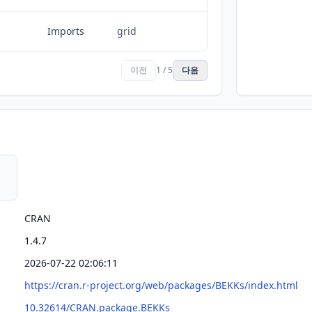
Imports
grid
이전
1 / 5
다음
CRAN
1.4.7
2026-07-22 02:06:11
https://cran.r-project.org/web/packages/BEKKs/index.html
10.32614/CRAN.package.BEKKs