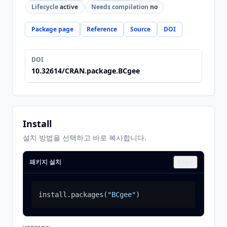
Lifecycle
active
Needs compilation
no
Package page
Reference
Source
DOI
DOI
10.32614/CRAN.package.BCgee
Install
설치 방법을 선택하고 바로 복사합니다.
패키지 설치
Copy
install.packages
(
"BCgee"
)