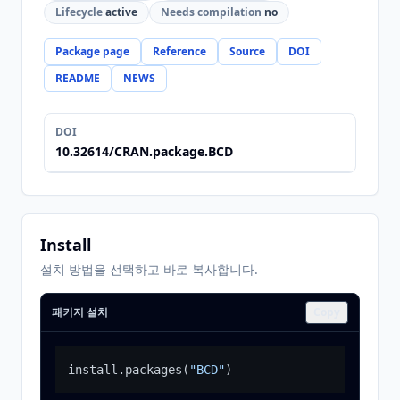
Lifecycle
active
Needs compilation
no
Package page
Reference
Source
DOI
README
NEWS
DOI
10.32614/CRAN.package.BCD
Install
설치 방법을 선택하고 바로 복사합니다.
패키지 설치
Copy
install.packages
(
"BCD"
)