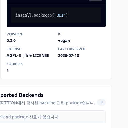
install.packages
(
"BBI"
)
VERSION
R
0.3.0
vegan
LICENSE
LAST OBSERVED
AGPL-3 | file LICENSE
2026-07-10
SOURCES
1
ported Backends
0
CRIPTION에서 감지한 backend 관련 package입니다.
ckend package 신호가 없습니다.