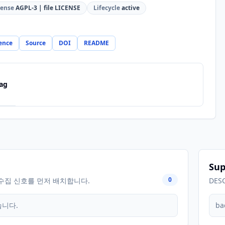
cense
AGPL-3 | file LICENSE
Lifecycle
active
ence
Source
DOI
README
ag
Sup
0
수집 신호를 먼저 배치합니다.
DES
습니다.
ba