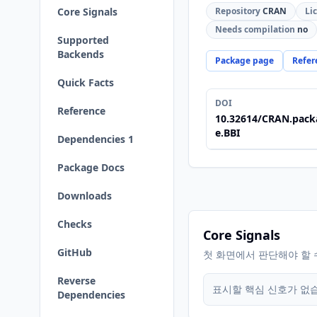
Core Signals
Repository
CRAN
Li
Needs compilation
no
Supported
Backends
Package page
Refer
Quick Facts
DOI
Reference
10.32614/CRAN.pack
e.BBI
Dependencies 1
Package Docs
Downloads
Checks
Core Signals
GitHub
첫 화면에서 판단해야 할 
Reverse
표시할 핵심 신호가 없
Dependencies