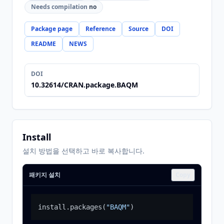
Needs compilation
no
Package page
Reference
Source
DOI
README
NEWS
DOI
10.32614/CRAN.package.BAQM
Install
설치 방법을 선택하고 바로 복사합니다.
패키지 설치
Copy
install.packages
(
"BAQM"
)