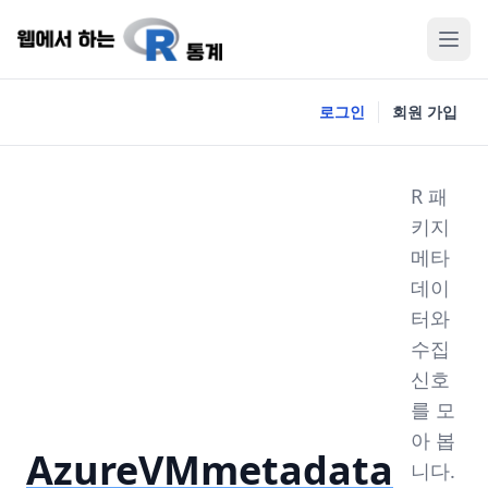
로그인
회원 가입
R 패
키지
메타
데이
터와
수집
신호
를 모
아 봅
AzureVMmetadata
니다.