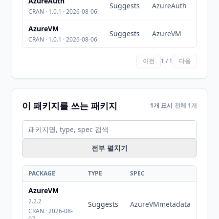
AzureAuth
Suggests
AzureAuth
CRAN · 1.0.1 · 2026-08-06
AzureVM
Suggests
AzureVM
CRAN · 1.0.1 · 2026-08-06
이전
1 / 1
다음
이 패키지를 쓰는 패키지
1개 표시
전체 1개
전부 펼치기
PACKAGE
TYPE
SPEC
AzureVM
2.2.2
Suggests
AzureVMmetadata
CRAN · 2026-08-
07