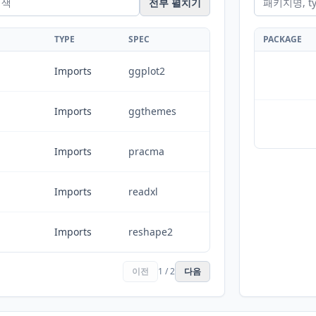
전부 펼치기
TYPE
SPEC
PACKAGE
Imports
ggplot2
Imports
ggthemes
Imports
pracma
Imports
readxl
Imports
reshape2
이전
1 / 2
다음