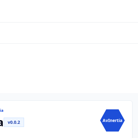
ia
a
AvInertia
v0.0.2