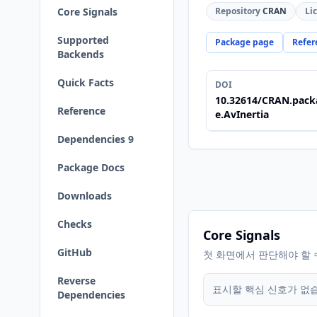
Core Signals
Repository
CRAN
Li
Supported
Package page
Refer
Backends
Quick Facts
DOI
10.32614/CRAN.pack
Reference
e.AvInertia
Dependencies 9
Package Docs
Downloads
Checks
Core Signals
GitHub
첫 화면에서 판단해야 할 
Reverse
표시할 핵심 신호가 없
Dependencies