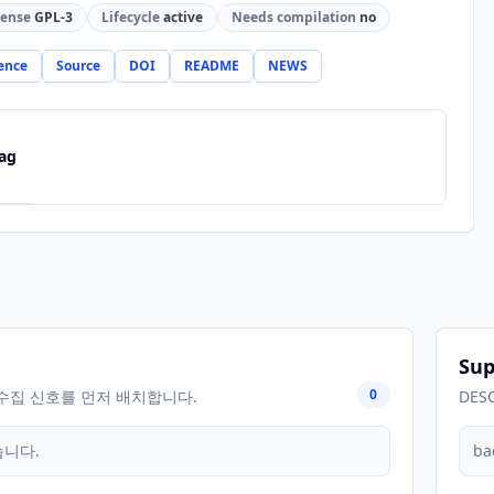
cense
GPL-3
Lifecycle
active
Needs compilation
no
ence
Source
DOI
README
NEWS
ag
Sup
0
수집 신호를 먼저 배치합니다.
DES
습니다.
ba