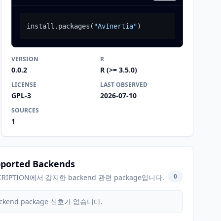
install.packages
(
"AvInertia"
)
VERSION
R
0.0.2
R (>= 3.5.0)
LICENSE
LAST OBSERVED
GPL-3
2026-07-10
SOURCES
1
ported Backends
0
CRIPTION에서 감지한 backend 관련 package입니다.
ckend package 신호가 없습니다.