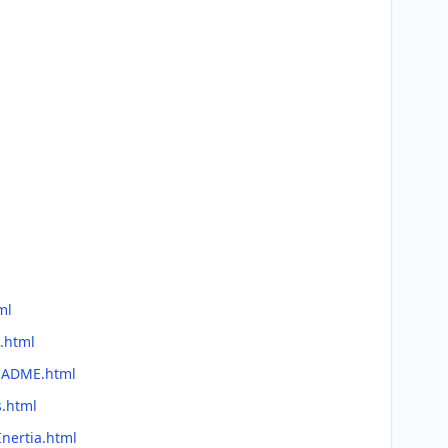
ml
a.html
README.html
s.html
Inertia.html