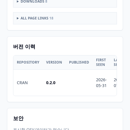
DOWNLOADS
8
ALL PAGE LINKS
18
버전 이력
FIRST
LAST
REPOSITORY
VERSION
PUBLISHED
SEEN
SEEN
2026-
2026-
CRAN
0.2.0
05-31
07-10
보안
표시할 OSV 데이터가 없습니다.