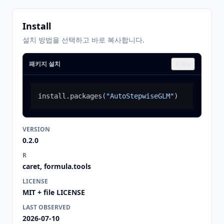
Install
설치 방법을 선택하고 바로 복사합니다.
패키지 설치
Copy
install.packages
(
"AutoStepwiseGLM"
)
VERSION
0.2.0
R
caret, formula.tools
LICENSE
MIT + file LICENSE
LAST OBSERVED
2026-07-10