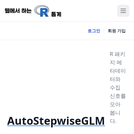
로그인
회원 가입
R 패키
지 메
타데이
터와
수집
신호를
모아
봅니
AutoStepwiseGLM
다.