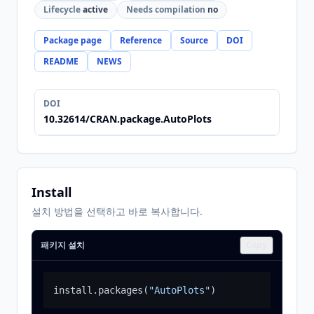
Lifecycle
active
Needs compilation
no
Package page
Reference
Source
DOI
README
NEWS
DOI
10.32614/CRAN.package.AutoPlots
Install
설치 방법을 선택하고 바로 복사합니다.
패키지 설치
Copy
install.packages
(
"AutoPlots"
)