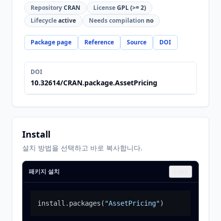
Repository
CRAN
License
GPL (>= 2)
Lifecycle
active
Needs compilation
no
Package page
Reference
Source
DOI
DOI
10.32614/CRAN.package.AssetPricing
Install
설치 방법을 선택하고 바로 복사합니다.
패키지 설치
Copy
install.packages
(
"AssetPricing"
)