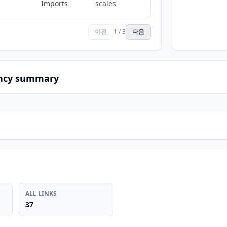
Imports
scales
이전
1 / 3
다음
ncy summary
ALL LINKS
37