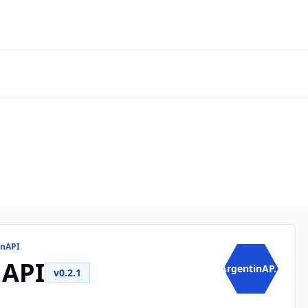
inAPI
nAPI
ArgentinAP...
v0.2.1