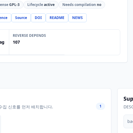
cense
GPL-3
Lifecycle
active
Needs compilation
no
ence
Source
DOI
README
NEWS
REVERSE DEPENDS
ag
107
Sup
1
수집 신호를 먼저 배치합니다.
DES
ba