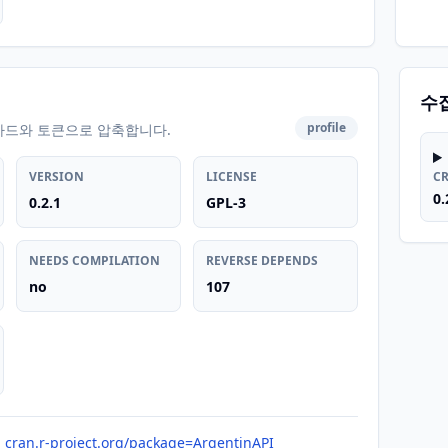
수
profile
카드와 토큰으로 압축합니다.
VERSION
LICENSE
C
0.
0.2.1
GPL-3
NEEDS COMPILATION
REVERSE DEPENDS
no
107
cran.r-project.org/package=ArgentinAPI