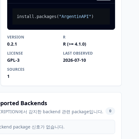
install.packages
(
"ArgentinAPI"
)
VERSION
R
0.2.1
R (>= 4.1.0)
LICENSE
LAST OBSERVED
GPL-3
2026-07-10
SOURCES
1
ported Backends
0
CRIPTION에서 감지한 backend 관련 package입니다.
ckend package 신호가 없습니다.