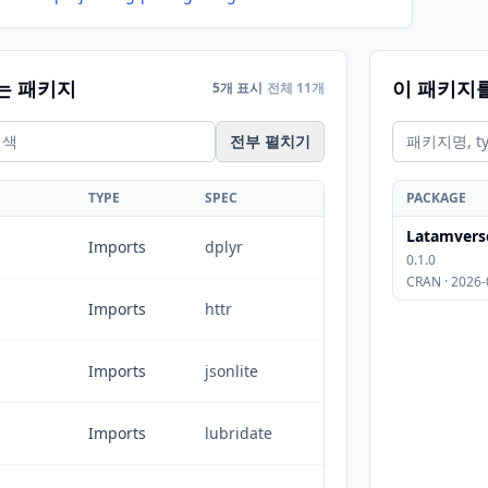
는 패키지
이 패키지
5개 표시
전체 11개
전부 펼치기
TYPE
SPEC
PACKAGE
Latamvers
Imports
dplyr
0.1.0
CRAN · 2026-
Imports
httr
Imports
jsonlite
Imports
lubridate