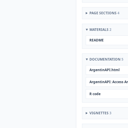
PAGE SECTIONS
4
MATERIALS
2
README
DOCUMENTATION
5
ArgentinAPI.html
ArgentinAPI: Access A
R code
VIGNETTES
3