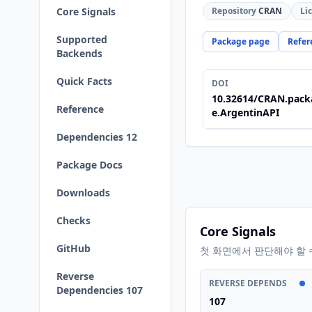
Core Signals
Repository
CRAN
Li
Supported
Package page
Refer
Backends
Quick Facts
DOI
10.32614/CRAN.pack
Reference
e.ArgentinAPI
Dependencies 12
Package Docs
Downloads
Checks
Core Signals
GitHub
첫 화면에서 판단해야 할 
Reverse
REVERSE DEPENDS
Dependencies 107
107