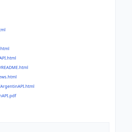
tml
.html
API.html
me/README.html
news.html
/ArgentinAPI.html
nAPI.pdf