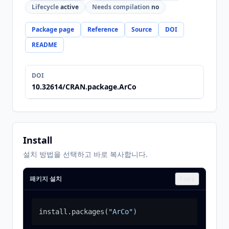
Lifecycle
active
Needs compilation
no
Package page
Reference
Source
DOI
README
DOI
10.32614/CRAN.package.ArCo
Install
설치 방법을 선택하고 바로 복사합니다.
패키지 설치
Copy
install.packages
(
"ArCo"
)