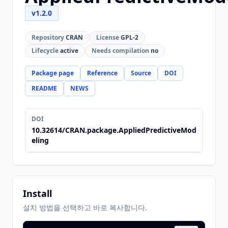
v1.2.0
Repository
CRAN
License
GPL-2
Lifecycle
active
Needs compilation
no
Package page
Reference
Source
DOI
README
NEWS
DOI
10.32614/CRAN.package.AppliedPredictiveMod
eling
Install
설치 방법을 선택하고 바로 복사합니다.