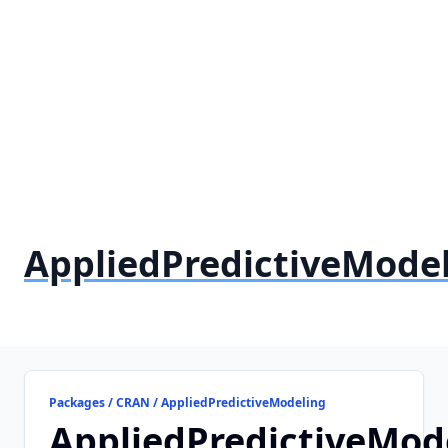
AppliedPredictiveMode
Packages / CRAN / AppliedPredictiveModeling
AppliedPredictiveMod