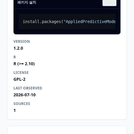
패키지 설치
Copy
install.packages
(
"AppliedPredictiveModeling"
)
VERSION
1.2.0
R
R (>= 2.10)
LICENSE
GPL-2
LAST OBSERVED
2026-07-10
SOURCES
1