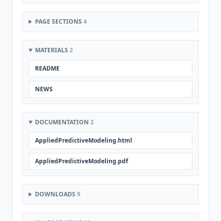
PAGE SECTIONS
4
MATERIALS
2
README
NEWS
DOCUMENTATION
2
AppliedPredictiveModeling.html
AppliedPredictiveModeling.pdf
DOWNLOADS
9