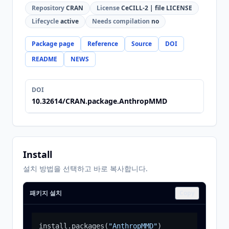
Repository
CRAN
License
CeCILL-2 | file LICENSE
Lifecycle
active
Needs compilation
no
Package page
Reference
Source
DOI
README
NEWS
DOI
10.32614/CRAN.package.AnthropMMD
Install
설치 방법을 선택하고 바로 복사합니다.
패키지 설치
Copy
install.packages
(
"AnthropMMD"
)