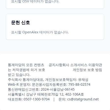
표시할 OSV 데이터가 없습니다.
CRAN
2.5.2
29
05-31
05-31
문헌 신호
2018-10-
2026-
2026-
CRAN
2.5.1
19
05-31
05-31
표시할 OpenAlex 데이터가 없습니다.
2018-03-
2026-
2026-
CRAN
2.5.0
21
05-31
05-31
통계마당의 모든 컨텐츠
공지사항
회사 소개
서비스 이용약관
2018-03-
2026-
2026-
CRAN
2.4.0
는 저작권법에 의거 보호
개인정보 보호 방침
13
05-31
05-31
받고 있습니다.
주식회사 통계마당
대표, 개인정보보호책임자: 유재성
Web-R 운영자: 문건웅
사업자등록번호: 795-88-02574
통신판매업신고번호: 2024-서울강남-06145
2017-12-
2026-
2026-
CRAN
2.3.3
서울특별시 강남구 테헤란로70길 12, 402-106A호
20
05-31
05-31
대표전화: 0507-1300-9704 | 문의: cs@statground.net