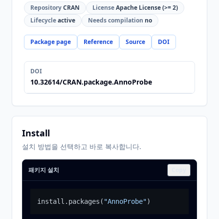
Repository
CRAN
License
Apache License (>= 2)
Lifecycle
active
Needs compilation
no
Package page
Reference
Source
DOI
DOI
10.32614/CRAN.package.AnnoProbe
Install
설치 방법을 선택하고 바로 복사합니다.
패키지 설치
Copy
install.packages
(
"AnnoProbe"
)