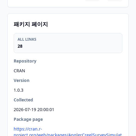
패키지 페이지
ALL LINKS
28
Repository
CRAN
Version
1.0.3
Collected
2026-07-19 20:00:01
Package page
https://cran.r-
project.org/web/packages/AnglerCreelSurveySimulat