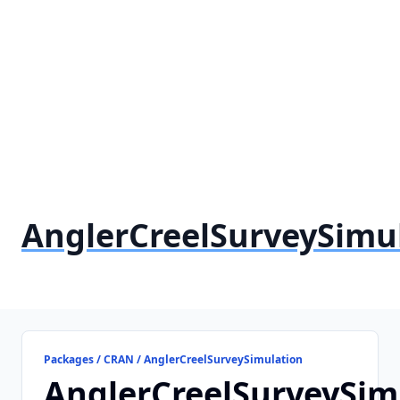
AnglerCreelSurveySimu
Packages / CRAN / AnglerCreelSurveySimulation
AnglerCreelSurveySim