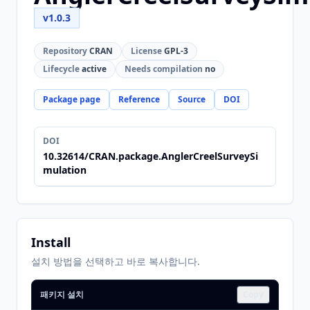
v1.0.3
Repository
CRAN
License
GPL-3
Lifecycle
active
Needs compilation
no
Package page
Reference
Source
DOI
DOI
10.32614/CRAN.package.AnglerCreelSurveySi
mulation
Install
설치 방법을 선택하고 바로 복사합니다.
패키지 설치
Copy