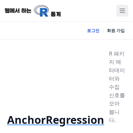
로그인
회원 가입
R 패키
지 메
타데이
터와
수집
신호를
모아
봅니
AnchorRegression
다.