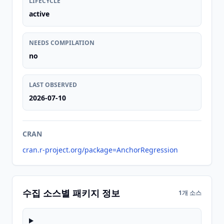
LIFECYCLE
active
NEEDS COMPILATION
no
LAST OBSERVED
2026-07-10
CRAN
cran.r-project.org/package=AnchorRegression
수집 소스별 패키지 정보
1개 소스