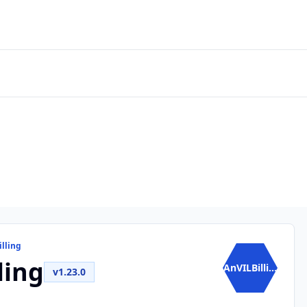
lling
ling
AnVILBilli...
v1.23.0