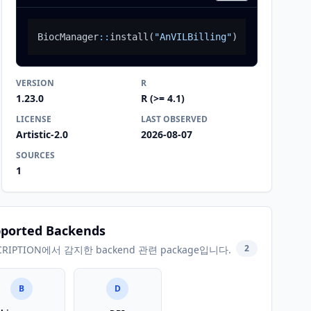
BiocManager
::
install
(
"AnVILBilling"
)
VERSION
R
1.23.0
R (>= 4.1)
LICENSE
LAST OBSERVED
Artistic-2.0
2026-08-07
SOURCES
1
ported Backends
2
CRIPTION에서 감지한 backend 관련 package입니다.
B
D