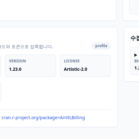
수
profile
카드와 토큰으로 압축합니다.
VERSION
LICENSE
B
1.
1.23.0
Artistic-2.0
cran.r-project.org/package=AnVILBilling