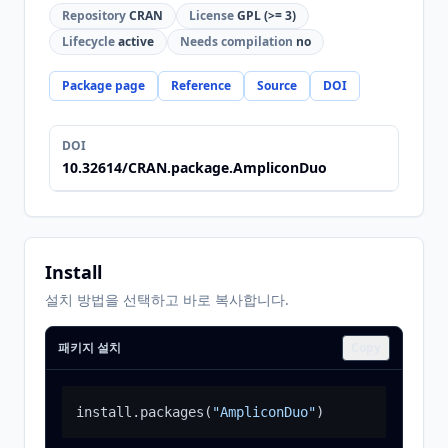
Repository
CRAN
License
GPL (>= 3)
Lifecycle
active
Needs compilation
no
Package page
Reference
Source
DOI
DOI
10.32614/CRAN.package.AmpliconDuo
Install
설치 방법을 선택하고 바로 복사합니다.
패키지 설치
Copy
install.packages
(
"AmpliconDuo"
)