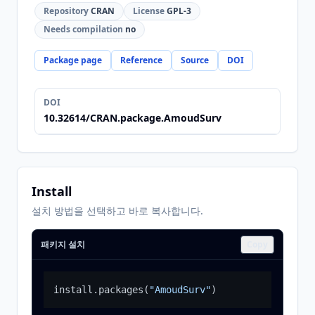
Repository
CRAN
License
GPL-3
Needs compilation
no
Package page
Reference
Source
DOI
DOI
10.32614/CRAN.package.AmoudSurv
Install
설치 방법을 선택하고 바로 복사합니다.
패키지 설치
Copy
install.packages
(
"AmoudSurv"
)