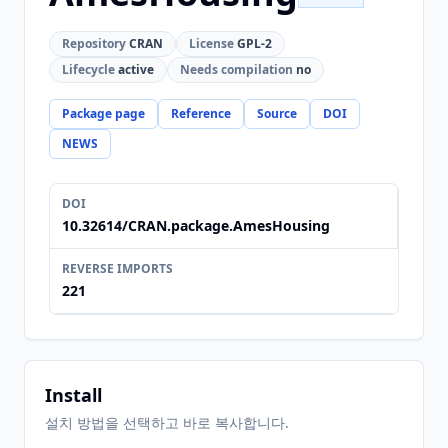
Repository
CRAN
License
GPL-2
Lifecycle
active
Needs compilation
no
Package page
Reference
Source
DOI
NEWS
DOI
10.32614/CRAN.package.AmesHousing
REVERSE IMPORTS
221
Install
설치 방법을 선택하고 바로 복사합니다.