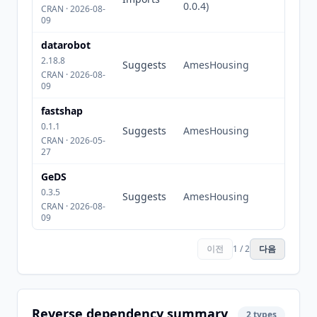
0.0.4)
CRAN · 2026-08-
09
datarobot
2.18.8
Suggests
AmesHousing
CRAN · 2026-08-
09
fastshap
0.1.1
Suggests
AmesHousing
CRAN · 2026-05-
27
GeDS
0.3.5
Suggests
AmesHousing
CRAN · 2026-08-
09
이전
1 / 2
다음
Reverse dependency summary
2 types