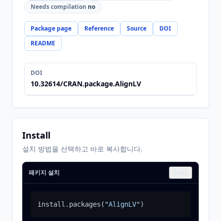
Needs compilation
no
Package page
Reference
Source
DOI
README
DOI
10.32614/CRAN.package.AlignLV
Install
설치 방법을 선택하고 바로 복사합니다.
패키지 설치
Copy
install.packages
(
"AlignLV"
)