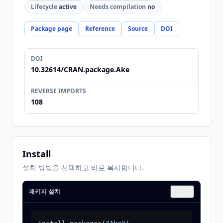
Lifecycle
active
Needs compilation
no
Package page
Reference
Source
DOI
DOI
10.32614/CRAN.package.Ake
REVERSE IMPORTS
108
Install
설치 방법을 선택하고 바로 복사합니다.
패키지 설치
Copy