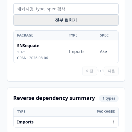
전부 펼치기
PACKAGE
TYPE
SPEC
SNSequate
Imports
Ake
1.3-5
CRAN · 2026-08-06
이전
1 / 1
다음
Reverse dependency summary
1 types
TYPE
PACKAGES
Imports
1