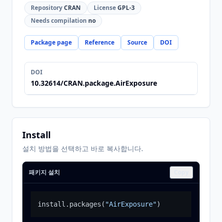
Repository
CRAN
License
GPL-3
Needs compilation
no
Package page
Reference
Source
DOI
DOI
10.32614/CRAN.package.AirExposure
Install
설치 방법을 선택하고 바로 복사합니다.
패키지 설치
Copy
install.packages
(
"AirExposure"
)